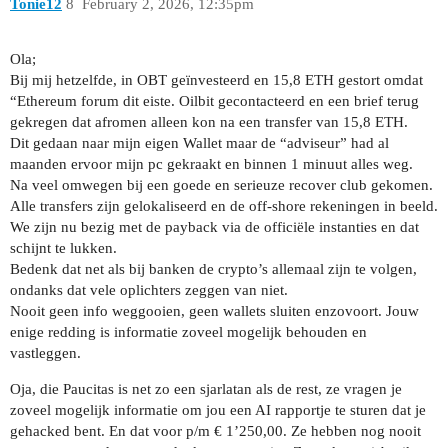
Tonie12
8
February 2, 2026, 12:35pm
Ola;
Bij mij hetzelfde, in OBT geïnvesteerd en 15,8 ETH gestort omdat
“Ethereum forum dit eiste. Oilbit gecontacteerd en een brief terug
gekregen dat afromen alleen kon na een transfer van 15,8 ETH.
Dit gedaan naar mijn eigen Wallet maar de “adviseur” had al
maanden ervoor mijn pc gekraakt en binnen 1 minuut alles weg.
Na veel omwegen bij een goede en serieuze recover club gekomen.
Alle transfers zijn gelokaliseerd en de off-shore rekeningen in beeld.
We zijn nu bezig met de payback via de officiële instanties en dat
schijnt te lukken.
Bedenk dat net als bij banken de crypto’s allemaal zijn te volgen,
ondanks dat vele oplichters zeggen van niet.
Nooit geen info weggooien, geen wallets sluiten enzovoort. Jouw
enige redding is informatie zoveel mogelijk behouden en
vastleggen.
Oja, die Paucitas is net zo een sjarlatan als de rest, ze vragen je
zoveel mogelijk informatie om jou een AI rapportje te sturen dat je
gehacked bent. En dat voor p/m € 1’250,00. Ze hebben nog nooit