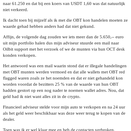
naar 61.250 en dat bij een koers van USDT 1,60 was dat natuurlijk
niet verkeerd.
Ik dacht toen bij mijzelf als ik met die OBT kon handelen moeten ze
waarde gehad hebben anders had dat niet gekund.
Affijn, de volgende dag zouden we iets meer dan de 5.650,-- euro
uit mijn portfolio halen dus mijn adviseur stuurde een mail naar
Oilbit support met het verzoek of we de munten via hun OCT desk
konden verkopen.
Het antwoord was een mail waarin stond dat er illegale handelingen
met OBT munten werden vermoed en dat alle wallets met OBT red
flagged waren zoals ze het noemden en dat er niet gehandeld kon
worden voordat de bezitters 25 % van de waarde van hun OBT
hadden gestort op een nog nader te noemen wallet adres. Nou, dat
geld had ik niet want alles zit in de crypto.
Financieel adviseur stelde voor mijn auto te verkopen en na 24 uur
als het geld weer beschikbaar was deze weer terug te kopen van de
dealer.
Toen was ik er wel klaar mee en heb de contacten verbroken.