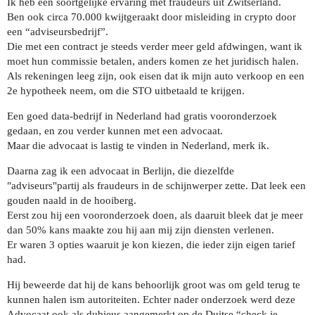
Ik heb een soortgelijke ervaring met fraudeurs uit Zwitserland.
Ben ook circa 70.000 kwijtgeraakt door misleiding in crypto door
een “adviseursbedrijf”.
Die met een contract je steeds verder meer geld afdwingen, want ik
moet hun commissie betalen, anders komen ze het juridisch halen.
Als rekeningen leeg zijn, ook eisen dat ik mijn auto verkoop en een
2e hypotheek neem, om die STO uitbetaald te krijgen.
Een goed data-bedrijf in Nederland had gratis vooronderzoek
gedaan, en zou verder kunnen met een advocaat.
Maar die advocaat is lastig te vinden in Nederland, merk ik.
Daarna zag ik een advocaat in Berlijn, die diezelfde
"adviseurs"partij als fraudeurs in de schijnwerper zette. Dat leek een
gouden naald in de hooiberg.
Eerst zou hij een vooronderzoek doen, als daaruit bleek dat je meer
dan 50% kans maakte zou hij aan mij zijn diensten verlenen.
Er waren 3 opties waaruit je kon kiezen, die ieder zijn eigen tarief
had.
Hij beweerde dat hij de kans behoorlijk groot was om geld terug te
kunnen halen ism autoriteiten. Echter nader onderzoek werd deze
Advocaat ook als dubieus aangemerkt op de Duitse “check je