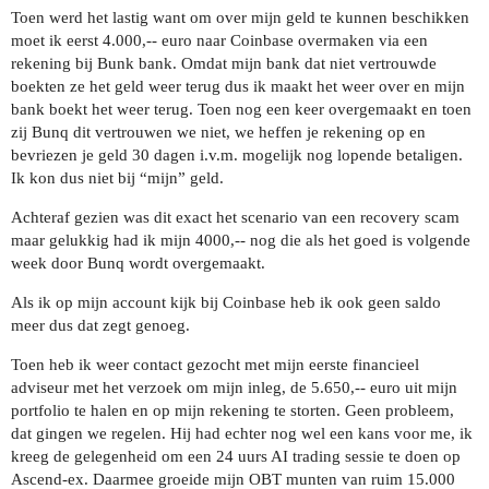
Toen werd het lastig want om over mijn geld te kunnen beschikken
moet ik eerst 4.000,-- euro naar Coinbase overmaken via een
rekening bij Bunk bank. Omdat mijn bank dat niet vertrouwde
boekten ze het geld weer terug dus ik maakt het weer over en mijn
bank boekt het weer terug. Toen nog een keer overgemaakt en toen
zij Bunq dit vertrouwen we niet, we heffen je rekening op en
bevriezen je geld 30 dagen i.v.m. mogelijk nog lopende betaligen.
Ik kon dus niet bij “mijn” geld.
Achteraf gezien was dit exact het scenario van een recovery scam
maar gelukkig had ik mijn 4000,-- nog die als het goed is volgende
week door Bunq wordt overgemaakt.
Als ik op mijn account kijk bij Coinbase heb ik ook geen saldo
meer dus dat zegt genoeg.
Toen heb ik weer contact gezocht met mijn eerste financieel
adviseur met het verzoek om mijn inleg, de 5.650,-- euro uit mijn
portfolio te halen en op mijn rekening te storten. Geen probleem,
dat gingen we regelen. Hij had echter nog wel een kans voor me, ik
kreeg de gelegenheid om een 24 uurs AI trading sessie te doen op
Ascend-ex. Daarmee groeide mijn OBT munten van ruim 15.000